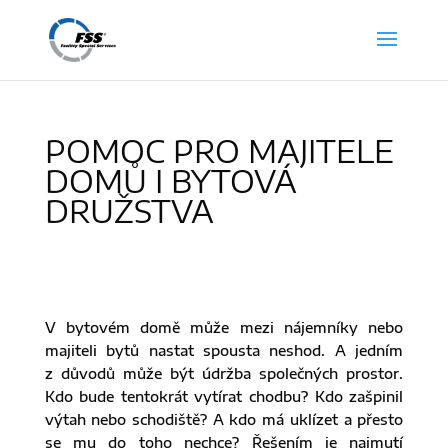
POMOC PRO MAJITELE
DOMŮ I BYTOVÁ
DRUŽSTVA
V bytovém domě může mezi nájemníky nebo
majiteli bytů nastat spousta neshod. A jedním
z důvodů může být údržba společných prostor.
Kdo bude tentokrát vytírat chodbu? Kdo zašpinil
výtah nebo schodiště? A kdo má uklízet a přesto
se mu do toho nechce? Řešením je najmutí