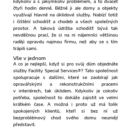
kdykoliv a s jakýmkoliv problémem, a to dvacet
čtyři hodin denně. Běžně ji ale domy a objekty
využívají hlavně na úklidové služby. Nabízí totiž
i čištění schodišť a chodeb a všech společných
prostor. A taková údržba schodišť bývá tak
nevděčnou prací, že si na ni nájemníci většinou
raději opravdu najmou firmu, než aby se s tím
trápili sami.
Vše v jednom
A co je nejlepší, když si pro svůj dům objednáte
služby Facility Special Services®? Tato společnost
spolupracuje s dalšími, které se zaobírají jak
opravářskými a rekonstrukčními pracemi
v interiérech, tak úklidem. Kdykoliv je cokoliv
potřeba, společnost to dokáže zajistit ve velmi
krátkém čase. A možná i proto už má tolik
spokojených klientů, kteří si bez ní už
bezproblémový chod svého domu neumějí
představit.