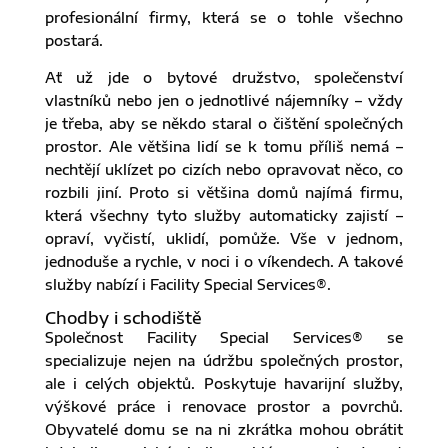
profesionální firmy, která se o tohle všechno
postará.
Ať už jde o bytové družstvo, společenství
vlastníků nebo jen o jednotlivé nájemníky – vždy
je třeba, aby se někdo staral o čištění společných
prostor. Ale většina lidí se k tomu příliš nemá –
nechtějí uklízet po cizích nebo opravovat něco, co
rozbili jiní. Proto si většina domů najímá firmu,
která všechny tyto služby automaticky zajistí –
opraví, vyčistí, uklidí, pomůže. Vše v jednom,
jednoduše a rychle, v noci i o víkendech. A takové
služby nabízí i Facility Special Services®.
Chodby i schodiště
Společnost Facility Special Services® se
specializuje nejen na údržbu společných prostor,
ale i celých objektů. Poskytuje havarijní služby,
výškové práce i renovace prostor a povrchů.
Obyvatelé domu se na ni zkrátka mohou obrátit